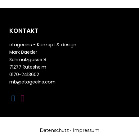
KONTAKT
etageeins - Konzept & design
Mark Baeder
Schmalzgasse 8
71277 Rutesheim
0170-2413602
mb@etageeins.com
F
I
a
n
Datenschutz
•
Impressum